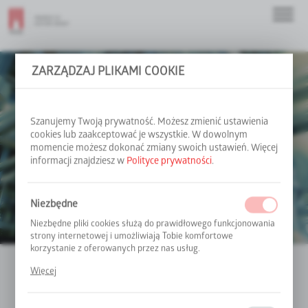
ZARZĄDZAJ PLIKAMI COOKIE
Przemysł
Szanujemy Twoją prywatność. Możesz zmienić ustawienia
cookies lub zaakceptować je wszystkie. W dowolnym
momencie możesz dokonać zmiany swoich ustawień. Więcej
informacji znajdziesz w
Polityce prywatności
.
Wykonujemy instalacje technologiczne dla
przedsiębiorstw przemysłowych, działających w wielu
branżach.
Niezbędne
Niezbędne pliki cookies służą do prawidłowego funkcjonowania
strony internetowej i umożliwiają Tobie komfortowe
korzystanie z oferowanych przez nas usług.
Pliki cookies odpowiadają na podejmowane przez Ciebie
Więcej
Wybierz kategorię
działania w celu m.in. dostosowania Twoich ustawień
preferencji prywatności, logowania lub wypełniania formularzy.
Zapraszamy do zapoznania się z naszą ofertą
Dzięki plikom cookies strona, z której korzystasz, może działać