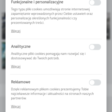
Funkcjonalne i personalizacyjne
bez zakłóceń.
Tego typu pliki cookies umożliwiają stronie internetowej
zapamiętanie wprowadzonych przez Ciebie ustawień oraz
personalizację określonych funkcjonalności czy
prezentowanych treści.
Dzięki tym plikom cookies możemy zapewnić Tobie większy
Więcej
INSTALACJE
komfort korzystania z funkcjonalności naszej strony poprzez
PRZEPOMPOWNIE
UKŁADY HYDRAULICZNE
TECHNOLOGICZNE
dopasowanie jej do Twoich indywidualnych preferencji.
Wyrażenie zgody na funkcjonalne i personalizacyjne pliki
Analityczne
cookies gwarantuje dostępność większej ilości funkcji na
stronie.
Analityczne pliki cookies pomagają nam rozwijać się i
dostosowywać do Twoich potrzeb.
Cookies analityczne pozwalają na uzyskanie informacji w
USLUGI ESCO
Więcej
zakresie wykorzystywania witryny internetowej, miejsca oraz
częstotliwości, z jaką odwiedzane są nasze serwisy www. Dane
pozwalają nam na ocenę naszych serwisów internetowych pod
Reklamowe
względem ich popularności wśród użytkowników. Zgromadzone
informacje są przetwarzane w formie zanonimizowanej.
Dzięki reklamowym plikom cookies prezentujemy Tobie
Wyrażenie zgody na analityczne pliki cookies gwarantuje
najciekawsze informacje i aktualności na stronach naszych
dostępność wszystkich funkcjonalności.
partnerów.
Promocyjne pliki cookies służą do prezentowania Tobie naszych
Zainteresowała Cię nasza oferta?
Więcej
komunikatów na podstawie analizy Twoich upodobań oraz