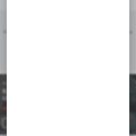
Zainteresowała Cię nasza oferta?
Masz dodatkowe pytania? Chcesz, aby nasi doradcy przygotowali dla Ciebie
indywidualną propozycję?
SKONTAKTUJ SIĘ Z NAMI
Poprzedni
Następny
Kompaktowe węzły
Przemysł
cieplne
ZOBACZ WIĘCEJ
ZOBACZ WIĘCEJ