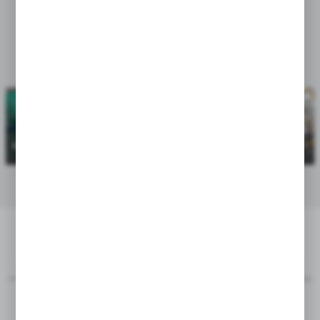
Wybierz kategorię
Zapraszamy do zapoznania się z naszą ofertą
ODNAWIALNE ŹRÓDŁA
INSTALACJE
KOTŁOWNIE WODNO I
ENERGII
KOGENERACYJNE
PAROWE
Historia sukcesu
Potencjał interdyscyplinarnej kadry, wieloletnie bogate doświadczenie
oraz ugruntowana pozycja na rynku są gwarantem pełnego przygotowania
do realizacji nawet najbardziej złożonych projektów.