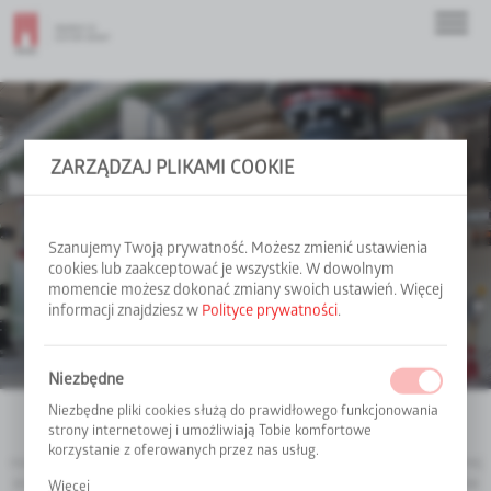
Energetyka cieplna
ZARZĄDZAJ PLIKAMI COOKIE
Szanujemy Twoją prywatność. Możesz zmienić ustawienia
Jako firma od początku swojej działalności związana
cookies lub zaakceptować je wszystkie. W dowolnym
z branżą ciepłowniczą osiągamy doskonałe rezultaty
momencie możesz dokonać zmiany swoich ustawień. Więcej
w zakresie budowy oraz modernizacji instalacji
informacji znajdziesz w
Polityce prywatności
.
do wytwarzania ciepła i ochrony środowiska.
Niezbędne
Niezbędne pliki cookies służą do prawidłowego funkcjonowania
strony internetowej i umożliwiają Tobie komfortowe
Świadomi wyzwań, przed jakimi stoi sektor energetyczny, oferujemy
korzystanie z oferowanych przez nas usług.
rozwiązania, które umożliwiają spełnienie norm efektywności energetycznej
Pliki cookies odpowiadają na podejmowane przez Ciebie
oraz wymagań polityki klimatycznej przy zachowaniu racjonalnych kosztów
Więcej