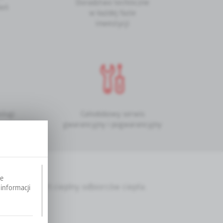
Doradztwo techniczne
leń
w każdej fazie
inwestycji
sługi
Całodobowy serwis
gwarancyjny i pogwarancyjny
je
ełen komfort cieplny odbiorców ciepła.
informacji