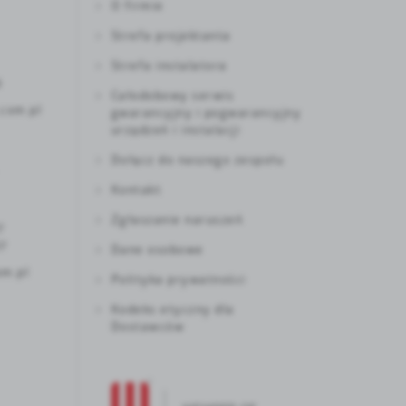
O firmie
Strefa projektanta
Strefa instalatora
9
Całodobowy serwis
com.pl
gwarancyjny i pogwarancyjny
urządzeń i instalacji
Dołącz do naszego zespołu
Kontakt
Zgłaszanie naruszeń
7
07
Dane osobowe
om.pl
Polityka prywatności
Kodeks etyczny dla
Dostawców