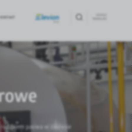
GOOGLE
KONTAKT
TRANSLATE
arowe
 rodzajem paliwa w zakresie