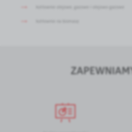
kotłownie olejowe, gazowe i olejowo-gazowe
kotłownie na biomasę
ZAPEWNIAMY