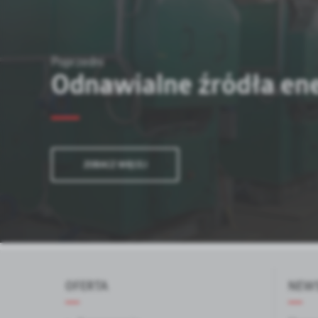
Poprzedni
Odnawialne źródła ene
ZOBACZ WIĘCEJ
OFERTA
NEWS