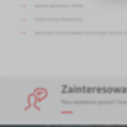
zgody na a
Reklamo
wysoka sprawność układu
Dzięki rek
stronach n
niskie koszty eksploatacji
Promocyjne
Więcej
Twoich upo
optymalne zużycie paliwa oraz energii elektrycz
promocyjne
oraz innyc
treści w p
Zainteresował
Masz dodatkowe pytania? Chcesz