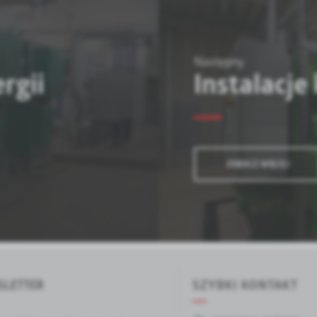
Następny
rgii
Instalacje
ZOBACZ WIĘCEJ
LETTER
SZYBKI KONTAKT