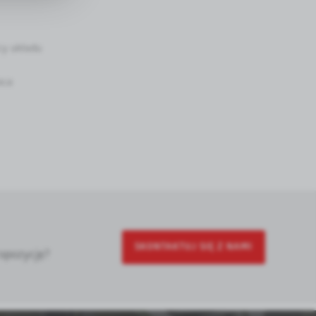
ści na
cy układu
e analizy
Treści
aca
 partnerami
ch nasze
SKONTAKTUJ SIĘ Z NAMI
opozycję?