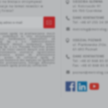
z na bieżąco otrzymywać
SIEDZIBA GŁÓWNA
macje na temat nowości w
ul. Kościuszki 97,
j firmie?
64-700 Czarnków
DANE KONTAKTOWE
Tel:
+48 67 255 34 3
metrolog@metrolog.
żam zgodę na przetwarzanie moich
h osobowych w celu otrzymywania
macji handlowych (newsletter) od
ODDZIAŁ POZNAŃ
log Sp. z o.o. Administratorem
azanych danych osobowych będzie
ul. Piątkowska 212a,
og Sp. z o.o. Posiada Pani/Pan prawo
61-693 Poznań
u do treści swoich danych oraz prawo
rostowania, usunięcia, ograniczenia
warzania, prawo do przenoszenia
DANE KONTAKTOWE
h, prawo do cofnięcia zgody w
ym momencie bez wpływu na zgodność
Tel:
+48 61 868 85 0
em przetwarzania, którego dokonano
tawie zgody przed jej cofnięciem. *
Fax:
+48 61 868 85 
poznan@metrolog.c