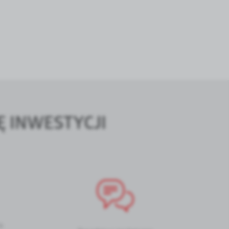
 INWESTYCJI
h