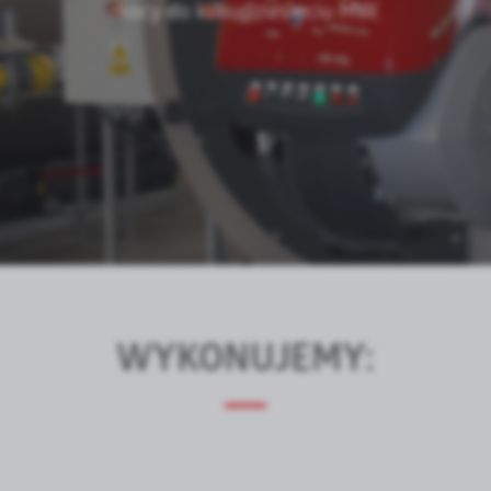
mocy do kilkudziesięciu MW.
WYKONUJEMY: