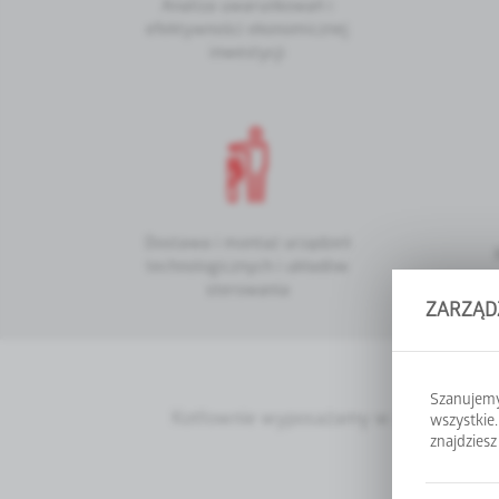
Analiza uwarunkowań i
efektywności ekonomicznej
inwestycji
Dostawa i montaż urządzeń
technologicznych i układów
sterowania
ZARZĄDZ
Szanujemy
Kotłownie wyposażamy w zintegrowane, 
wszystkie
znajdzies