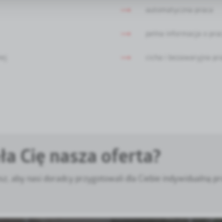
nalityczne pliki cookies gwarantuje dostępność wszystkich funkcjonalności.
we
automatyczna praca
lamowym plikom cookies prezentujemy Tobie najciekawsze informacje i aktualno
aszych partnerów.
pełna informacja o pra
 pliki cookies służą do prezentowania Tobie naszych komunikatów na podstawi
dobań oraz Twoich zwyczajów dotyczących przeglądanej witryny internetowej. 
nej
cicha i bezawaryjna pr
 mogą pojawić się na stronach podmiotów trzecich lub firm będących naszymi
h dostawców usług. Firmy te działają w charakterze pośredników prezentujący
ostaci wiadomości, ofert, komunikatów mediów społecznościowych.
a Cię nasza oferta?
, aby nasi doradcy przygotowali dla Ciebie indywidualną pr