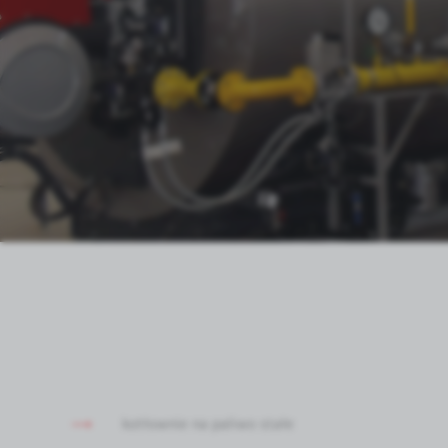
kotłownie na paliwo stałe