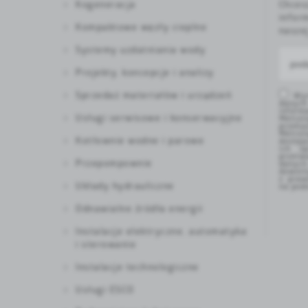
Kogeneracja
Chces
infor
Kompaktowe węzły cieplne
nasze
Systemy uzdatniania wody
Projekty, koncepcje i analizy
Sprzedaż materiałów i urządzeń
Wyra
danyc
infor
Usługi serwisowe i konserwacyjne
Metro
przek
Metrol
Kotłownie wodne i parowe
dostęp
ich sp
przet
Przepompownie
danyc
dowoln
z praw
Układy hydrauliczne
na pods
Odnawialne źródła energii
Instalacje elektryczne, automatyka
i sterowanie
Instalacje technologiczne
Usługi ESCO