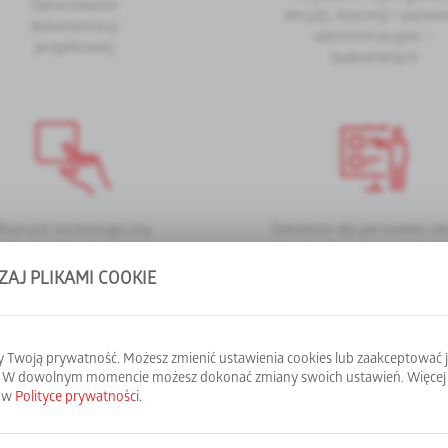
Opracowanie
decyzji, koncesji i pozwo
dokumentacji
administracyjno –
projektowej
budowlanych
Rozruch technologiczny
Szkolenie dla personelu ob
technicznej
AJ PLIKAMI COOKIE
 Twoją prywatność. Możesz zmienić ustawienia cookies lub zaakceptować 
elektroniczne systemy regulacji pogodowej, zapewniające p
. W dowolnym momencie możesz dokonać zmiany swoich ustawień. Więcej 
z w
Polityce prywatności
.