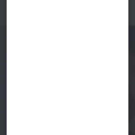
ZOBACZ WIĘCEJ
Metrolog w liczbach
Należymy do czołówki największych i najbardziej renomowanych firm
działających w sektorze energetyki cieplnej. Jesteśmy doskonale
przygotowani do realizacji projektów o dużym stopniu złożoności oraz
wysokich wymagań technologicznych i organizacyjnych.
190
18 TYS.
ZATRUDNIONYCH
WYPRODUKOWANYCH
PROFESJONALISTÓW
WĘZŁÓW CIEPLNYCH