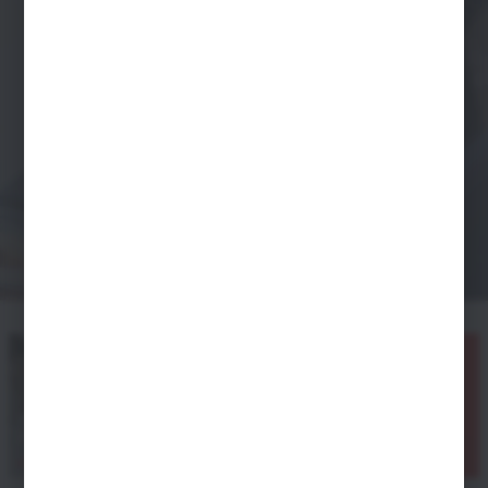
232
33 LATA
WYBUDOWANYCH
DOŚWIADCZENIA W
I ZMODERNIZOWANYCH
BRANŻY
KOTŁOWNI
4415
KLIENTÓW
Gwarancyjny i
pogwarancyjny
Całodobowy serwis
urządzeń i instalacji
+48
508 042
Strefa
Strefa
Projektanta
Instalatora
727