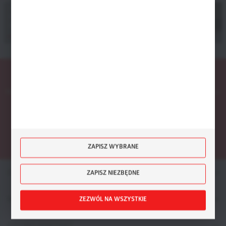
Dołącz do naszego zespołu
Oferujemy szerokie możliwości zdobywania doświadczenia
zawodowego.
Zainteresowała Cię nasza oferta?
Masz dodatkowe pytania? Chcesz, aby nasi doradcy przygotowali dla Ciebie
indywidualną propozycję?
SKONTAKTUJ SIĘ Z NAMI
ZAPISZ WYBRANE
OFERTA
ZAPISZ NIEZBĘDNE
NEWSLETTER
ZEZWÓL NA WSZYSTKIE