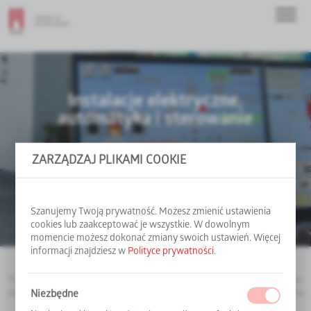
Instalacje elektryczne,
automatyka i sterowanie
ZARZĄDZAJ PLIKAMI COOKIE
Świadczymy kompleksowe usługi projektowania
i wdrażania nowoczesnych rozwiązań z zakresu instalacji
elektrycznych, systemów automatyki przemysłowej,
sterowania i wizualizacji.
Szanujemy Twoją prywatność. Możesz zmienić ustawienia
cookies lub zaakceptować je wszystkie. W dowolnym
momencie możesz dokonać zmiany swoich ustawień. Więcej
informacji znajdziesz w
Polityce prywatności
.
Posiadamy własną pracownię projektową i programistyczną oraz warsztat
elektryczny, dzięki czemu gwarantujemy całościową, szybką i profesjonalną
Niezbędne
realizację projektów.