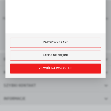
Zainteresowała Cię nasza oferta?
Masz dodatkowe pytania? Chcesz, aby nasi doradcy przygotowali dla Ciebie
indywidualną propozycję?
SKONTAKTUJ SIĘ Z NAMI
ZAPISZ WYBRANE
ZAPISZ NIEZBĘDNE
OFERTA
ZEZWÓL NA WSZYSTKIE
NEWSLETTER
SZYBKI KONTAKT
INFORMACJE