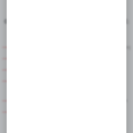
OFEROWANE ROZDZIELNIE SPEŁNIAJĄ FUNKCJE:
zasilania urządzeń, rozdziału i pomiaru energii elektrycznej
sterowania i regulacji wielkości fizycznych i procesów
sterowania i regulacji pracy urządzeń
zabezpieczenia urządzeń przed zanikiem i asymetrią
napięć fazowych
zabezpieczenia urządzeń przed zwarciem i przeciążeniem
zabezpieczenia użytkownika przed porażeniem zgodnie
z obowiązującymi normami