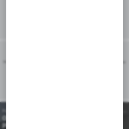
Zainteresowała Cię nasza oferta?
Masz dodatkowe pytania? Chcesz, aby nasi doradcy przygotowali dla Ciebie
indywidualną propozycję?
SKONTAKTUJ SIĘ Z NAMI
Poprzedni
Następny
Obiekty
Obiekty służby
przemysłowe
zdrowia