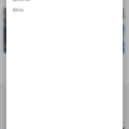
partnerów.
Promocyjne pliki cookies służą do prezentowania Tobie naszych
Więcej
komunikatów na podstawie analizy Twoich upodobań oraz
Twoich zwyczajów dotyczących przeglądanej witryny
internetowej. Treści promocyjne mogą pojawić się na stronach
podmiotów trzecich lub firm będących naszymi partnerami oraz
innych dostawców usług. Firmy te działają w charakterze
pośredników prezentujących nasze treści w postaci
wiadomości, ofert, komunikatów mediów społecznościowych.
Budowa hali sportowej w Oleśnicy